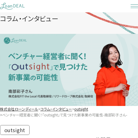
Skip
to
コラム・インタビュー
content
株式会社ローンディール
コラム・インタビュー
outsight
ベンチャー経営者に聞く！「outsight」で見つけた新事業の可能性-南部彩子さん-
outsight