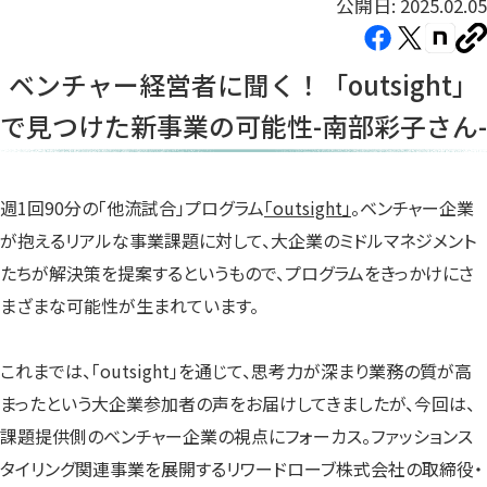
公開日: 2025.02.05
Facebook（新
X（新
note（
U
し
し
し
を
ベンチャー経営者に聞く！「outsight」
コ
い
い
い
ピ
で見つけた新事業の可能性-南部彩子さん-
タ
タ
タ
ー
ブ
ブ
ブ
で
で
で
開
開
開
週1回90分の「他流試合」プログラム
「outsight」
。ベンチャー企業
き
き
き
が抱えるリアルな事業課題に対して、大企業のミドルマネジメント
ま
ま
ま
たちが解決策を提案するというもので、プログラムをきっかけにさ
す）
す）
す）
まざまな可能性が生まれています。
これまでは、「outsight」を通じて、思考力が深まり業務の質が高
まったという大企業参加者の声をお届けしてきましたが、今回は、
課題提供側のベンチャー企業の視点にフォーカス。ファッションス
タイリング関連事業を展開するリワードローブ株式会社の取締役・