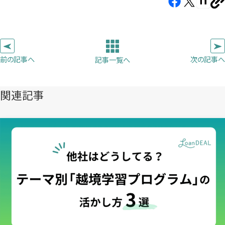
Facebook（新
X（新
note（
U
し
し
し
を
コ
い
い
い
ピ
タ
タ
タ
ー
ブ
ブ
ブ
前の記事へ
次の記事へ
記事一覧へ
で
で
で
開
開
開
き
き
き
関連記事
ま
ま
ま
す）
す）
す）