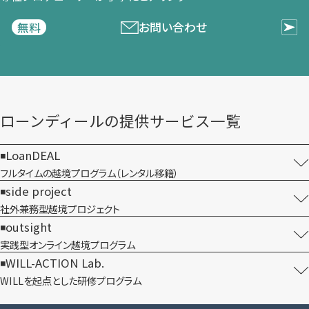
お問い合わせ
無料
ローンディールの​提供サービス一覧
LoanDEAL
フルタイムの越境プログラム​（レンタル移籍）
side project
社外兼務型​越境プロジェクト
outsight
実践型オンライン​越境プログラム
WILL-ACTION Lab.
WILLを​起点とした​研修プログラム