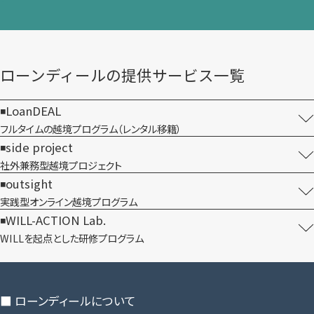
ローンディールの​提供サービス一覧
LoanDEAL
フルタイムの越境プログラム​（レンタル移籍）
side project
社外兼務型​越境プロジェクト
outsight
実践型オンライン​越境プログラム
WILL-ACTION Lab.
WILLを​起点とした​研修プログラム
■ ローンディールに​ついて