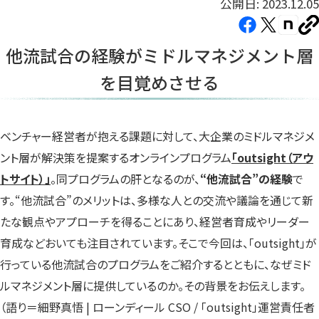
公開日: 2023.12.05
Facebook（新
X（新
note（
U
し
し
し
を
他流試合の経験がミドルマネジメント層
コ
い
い
い
ピ
を目覚めさせる
タ
タ
タ
ー
ブ
ブ
ブ
で
で
で
開
開
開
ベンチャー経営者が抱える課題に対して、大企業のミドルマネジメ
き
き
き
ント層が解決策を提案するオンラインプログラム
「outsight（アウ
ま
ま
ま
トサイト）」
。同プログラムの肝となるのが、
“他流試合”の経験
で
す）
す）
す）
す。“他流試合”のメリットは、多様な人との交流や議論を通じて新
たな観点やアプローチを得ることにあり、経営者育成やリーダー
育成などおいても注目されています。そこで今回は、「outsight」が
行っている他流試合のプログラムをご紹介するとともに、なぜミド
ルマネジメント層に提供しているのか。その背景をお伝えします。
（語り＝細野真悟 | ローンディール CSO / 「outsight」運営責任者