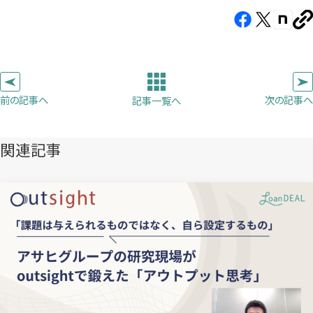
Facebook（新
X（新
note（
U
し
し
し
を
コ
い
い
い
ピ
タ
タ
タ
ー
ブ
ブ
ブ
前の記事へ
次の記事へ
記事一覧へ
で
で
で
開
開
開
き
き
き
関連記事
ま
ま
ま
す）
す）
す）