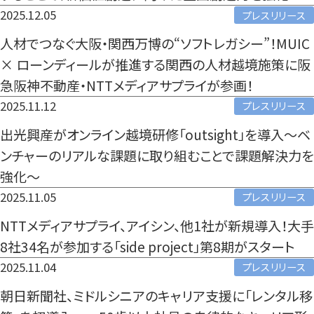
2025.12.05
プレスリリース
2023年
人材でつなぐ大阪・関西万博の“ソフトレガシー”！MUIC
2022年
× ローンディールが推進する関西の人材越境施策に阪
急阪神不動産・NTTメディアサプライが参画！
2021年
2025.11.12
プレスリリース
2020年
出光興産がオンライン越境研修「outsight」を導入〜ベ
2019年
ンチャーのリアルな課題に取り組むことで課題解決力を
強化〜
2018年
2025.11.05
プレスリリース
2017年
NTTメディアサプライ、アイシン、他1社が新規導入！大手
2016年
8社34名が参加する「side project」第8期がスタート
2025.11.04
プレスリリース
2015年
朝日新聞社、ミドルシニアのキャリア支援に「レンタル移