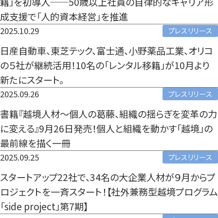
籍」を初導入──50歳以上社員の自律的なキャリア形
成支援で「人的資本経営」を推進
2025.10.29
プレスリリース
日産自動車、東芝テック、富士通、小野薬品工業、オリコ
の５社が継続活用！10名の「レンタル移籍」が10月より
新たにスタート。
2025.09.26
プレスリリース
書籍『越境人材〜個人の葛藤、組織の揺らぎを変革の力
に変える』9月26日発売！個人と組織を動かす「越境」の
最前線を描く一冊
2025.09.25
プレスリリース
スタートアップ22社で、34名の大企業人材が９月からプ
ロジェクトを一斉スタート！【社外兼務型越境プログラム
「side project」第7期】