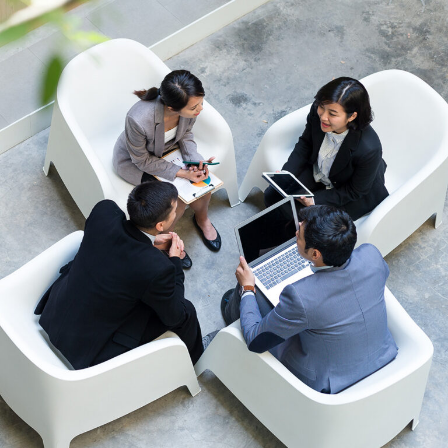
ジ
送
り