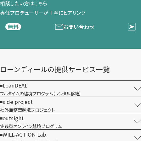
相談したい方は​こちら
専任プロデューサーが​丁寧に​ヒアリング
お問い合わせ
無料
ローンディールの​提供サービス一覧
LoanDEAL
フルタイムの越境プログラム​（レンタル移籍）
side project
社外兼務型​越境プロジェクト
outsight
実践型オンライン​越境プログラム
WILL-ACTION Lab.