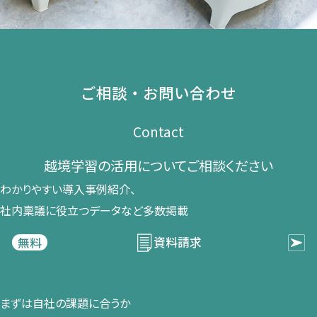
ご相談・お問い合わせ
Contact
越境学習の​活用に​ついて​ご相談ください​
わかりやすい導入事例紹介、​
社内稟議に​役立つデータなど​多数掲載
資料請求
無料
まずは​自社の​課題に​合うか​