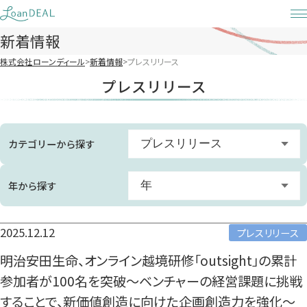
Skip
to
新着情報
content
株式会社ローンディール
新着情報
プレスリリース
プレスリリース
カテゴリーから探す
プレスリリース
すべて
年から探す
年
お知らせ
すべて
2025.12.12
プレスリリース
メディア掲載
2026年
明治安田生命、オンライン越境研修「outsight」の累計
プレスリリース
2025年
参加者が100名を突破〜ベンチャーの経営課題に挑戦
することで、新価値創造に向けた企画創造力を強化〜
2024年