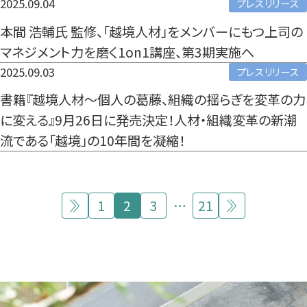
2025.09.04
プレスリリース
本間 浩輔氏 監修、「越境人材」をメンバーにもつ上司の
マネジメント力を磨く1on1講座、第3期実施へ
2025.09.03
プレスリリース
書籍『越境人材〜個人の葛藤、組織の揺らぎを変革の力
に変える』9月26日に発売決定！人材・組織変革の新潮
流である「越境」の10年間を凝縮！
投
1
2
3
…
21
前
次
稿
の
の
の
ペ
ペ
ペ
ー
ー
ー
ジ
ジ