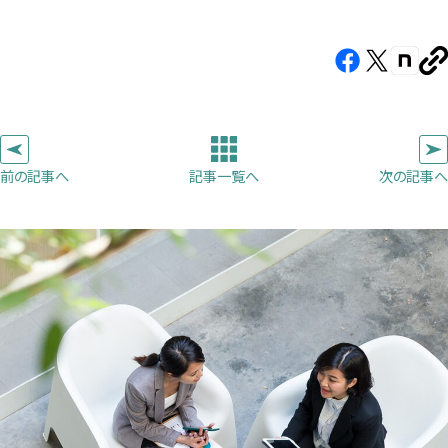
Facebook（新
X（新
note（
U
し
し
し
を
コ
い
い
い
ピ
タ
タ
タ
ー
ブ
ブ
ブ
前の記事へ
次の記事へ
記事一覧へ
で
で
で
開
開
開
き
き
き
ま
ま
ま
す）
す）
す）