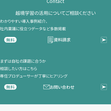
Contact
越境学習の​活用に​ついて​ご相談ください​
わかりやすい導入事例紹介、​
社内稟議に​役立つデータなど​多数掲載
資料請求
無料
まずは​自社の​課題に​合うか​
相談したい方は​こちら
専任プロデューサーが​丁寧に​ヒアリング
お問い合わせ
無料