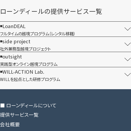
ローンディールの​提供サービス一覧
LoanDEAL
フルタイムの越境プログラム​（レンタル移籍）
side project
社外兼務型​越境プロジェクト
outsight
実践型オンライン​越境プログラム
WILL-ACTION Lab.
WILLを​起点とした​研修プログラム
■ ローンディールに​ついて
提供サービス一覧
会社概要