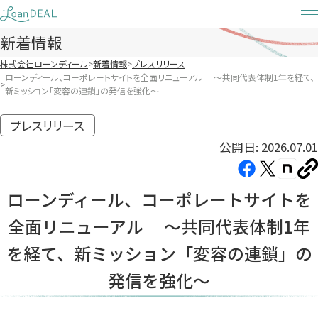
Skip
to
新着情報
content
株式会社ローンディール
新着情報
プレスリリース
ローンディール、コーポレートサイトを全面リニューアル 〜共同代表体制1年を経て、
新ミッション「変容の連鎖」の発信を強化〜
プレスリリース
公開日: 2026.07.01
Facebook（新
X（新
note（
U
し
し
し
を
ローンディール、コーポレートサイトを
コ
い
い
い
ピ
全面リニューアル 〜共同代表体制1年
タ
タ
タ
ー
ブ
ブ
ブ
を経て、新ミッション「変容の連鎖」の
で
で
で
発信を強化〜
開
開
開
き
き
き
ま
ま
ま