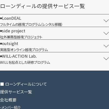
ローンディールの​提供サービス一覧
LoanDEAL
フルタイムの越境プログラム​（レンタル移籍）
side project
社外兼務型​越境プロジェクト
outsight
実践型オンライン​越境プログラム
WILL-ACTION Lab.
WILLを​起点とした​研修プログラム
■ ローンディールに​ついて
提供サービス一覧
会社概要
メンバー紹介