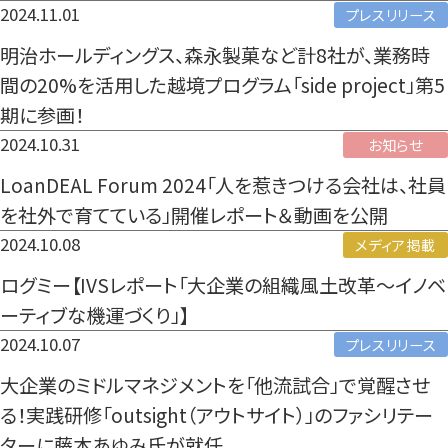
2022年
2024.11.01
プレスリリース
2021年
明治ホールディングス、森永製菓など計8社が、業務時
間の20%を活用した越境プログラム「side project」第5
2020年
期に参画！
2019年
2024.10.31
お知らせ
2018年
LoanDEAL Forum 2024「人を惹きつける会社は、社員
を社外で育てている」開催レポート＆動画を公開
2017年
2024.10.08
メディア掲載
2016年
ログミー【IVSレポート「大企業の組織風土改革〜イノベ
ーティブな機運づくり」】
2015年
2024.10.07
プレスリリース
大企業のミドルマネジメントを「他流試合」で覚醒させ
る！実践研修「outsight（アウトサイト）」のファシリテー
ターに藤本あゆみ氏が就任