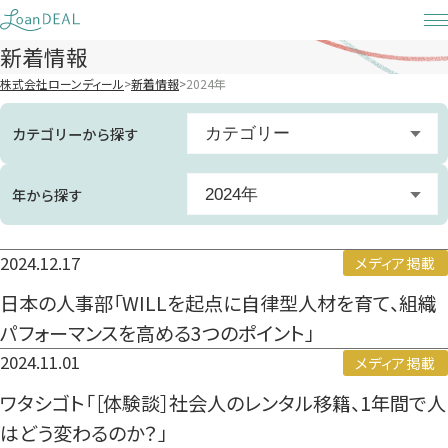
Skip
to
新着情報
content
株式会社ローンディール
新着情報
2024年
カテゴリーから探す
カテゴリー
すべて
年から探す
2024年
お知らせ
すべて
2024.12.17
メディア掲載
メディア掲載
2026年
日本の人事部「WILLを起点に自律型人材を育て、組織
プレスリリース
2025年
パフォーマンスを高める3つのポイント」
2024.11.01
メディア掲載
2024年
ワタシゴト「［体験談］社会人のレンタル移籍、1年間で人
2023年
はどう変わるのか？」