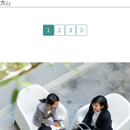
方』」
投
1
2
3
次
稿
の
の
ペ
ペ
ー
ー
ジ
ジ
送
り